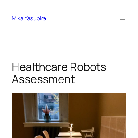
内
容
Mika Yasuoka
を
ス
キ
ッ
プ
Healthcare Robots
Assessment