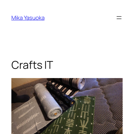
内
容
Mika Yasuoka
を
ス
キ
ッ
プ
Crafts IT