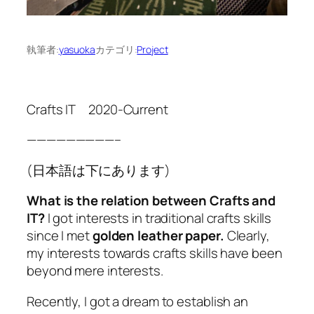
執筆者:
yasuoka
カテゴリ:
Project
Crafts IT 2020-Current
—————————–
(日本語は下にあります)
What is the relation between Crafts and
IT?
I got interests in traditional crafts skills
since I met
golden leather paper.
Clearly,
my interests towards crafts skills have been
beyond mere interests.
Recently, I got a dream to establish an